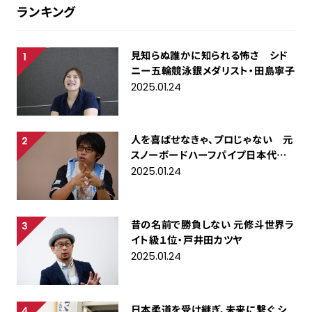
ランキング
見知らぬ誰かに知られる怖さ シド
ニー五輪競泳銀メダリスト・田島寧子
2025.01.24
人を喜ばせなきゃ、プロじゃない 元
スノーボードハーフパイプ日本代表・
成田童夢
2025.01.24
昔の名前で勝負しない 元修斗世界ラ
イト級１位・戸井田カツヤ
2025.01.24
日本柔道を受け継ぎ、未来に繋ぐ シ