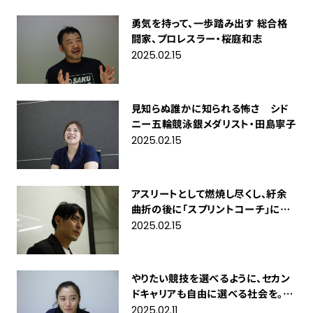
勇気を持って、一歩踏み出す 総合格
闘家、プロレスラー・桜庭和志
2025.02.15
見知らぬ誰かに知られる怖さ シド
ニー五輪競泳銀メダリスト・田島寧子
2025.02.15
アスリートとして燃焼し尽くし、紆余
曲折の後に「スプリントコーチ」に辿
り着いた元陸上競技選手・秋本真吾
2025.02.15
やりたい競技を選べるように、セカン
ドキャリアも自由に選べる社会を。競
泳オリンピアン・伊藤華英
2025.02.11