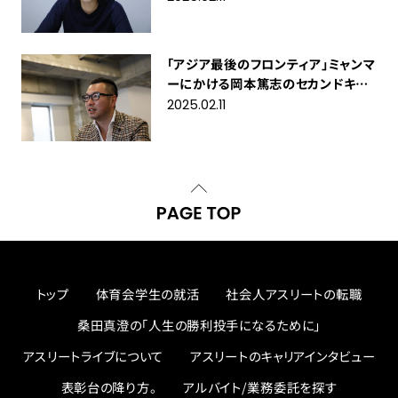
「アジア最後のフロンティア」ミャンマ
ーにかける岡本篤志のセカンドキャ
リア
2025.02.11
トップ
体育会学生の就活
社会人アスリートの転職
桑田真澄の「人生の勝利投手になるために」
アスリートライブについて
アスリートのキャリアインタビュー
表彰台の降り方。
アルバイト/業務委託を探す