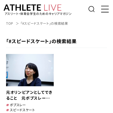
アスリート・体育会学生のためのキャリアマガジン
トップ
TOP
「#スピードスケート」の検索結果
体育会学生の就活
「#スピードスケート」の検索結果
社会人アスリートの転職
桑田真澄の「人生の勝利投手になるため
に」
アスリートライブについて
アスリートのキャリアインタビュー
元オリンピアンとしてでき
表彰台の降り方。
ること 元ボブスレー日
本代表・桧野真奈美
ボブスレー
アルバイト/業務委託を探す
スピードスケート