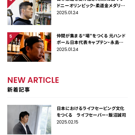
ドニーオリンピック・柔道金メダリス
ト・井上康生
2025.01.24
仲間が集まる“場”をつくる 元ハンド
ボール日本代表キャプテン・永島英
明
2025.01.24
NEW ARTICLE
新着記事
日本におけるライフセービング文化
をつくる ライフセーバー・飯沼誠司
2025.02.15