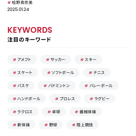
桧野真奈美
2025.01.24
KEYWORDS
採用担当の方はこちら
注目のキーワード
お問い合わせ
運営会社
アメフト
サッカー
スキー
プライバシーポリシー
スケート
ソフトボール
テニス
バスケ
バドミントン
バレーボール
ハンドボール
プロレス
ラグビー
ラクロス
卓球
器械体操
新体操
野球
陸上競技