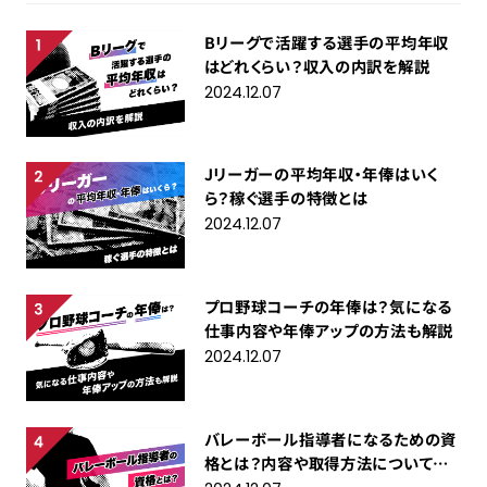
Bリーグで活躍する選手の平均年収
はどれくらい？収入の内訳を解説
2024.12.07
Jリーガーの平均年収・年俸はいく
ら？稼ぐ選手の特徴とは
2024.12.07
プロ野球コーチの年俸は？気になる
仕事内容や年俸アップの方法も解説
2024.12.07
バレーボール指導者になるための資
格とは？内容や取得方法について紹
介