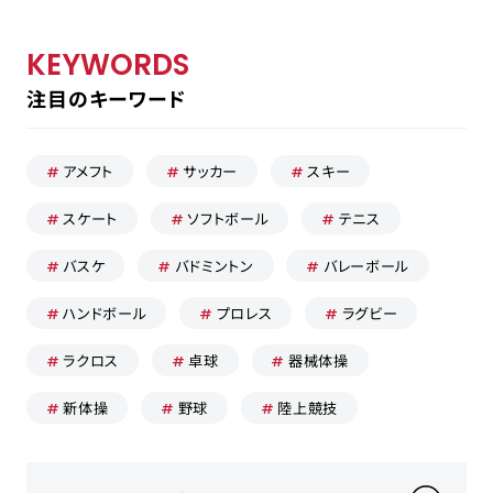
KEYWORDS
注目のキーワード
採用担当の方はこちら
お問い合わせ
アメフト
サッカー
スキー
運営会社
スケート
ソフトボール
テニス
プライバシーポリシー
バスケ
バドミントン
バレーボール
ハンドボール
プロレス
ラグビー
ラクロス
卓球
器械体操
新体操
野球
陸上競技