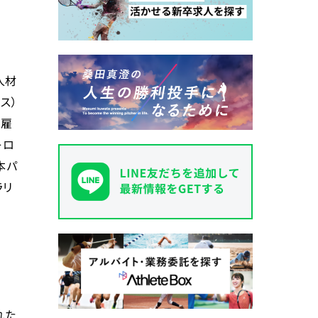
人材
ス）
者雇
キロ
本パ
ラリ
れた