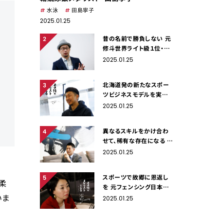
水泳
田島寧子
2025.01.25
昔の名前で勝負しない 元
修斗世界ライト級１位・戸
井田カツヤ
2025.01.25
北海道発の新たなスポー
ツビジネスモデルを実現
する 元プロサッカー選
2025.01.25
手 曽田雄志
異なるスキルをかけ合わ
せて、稀有な存在になる 元
プロ野球選手・高森勇旗
2025.01.25
スポーツで故郷に恩返し
柔
を 元フェンシング日本代
いま
表・池田めぐみ（旧姓原田）
2025.01.25