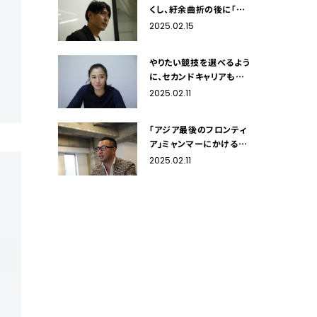
くし、紆余曲折の後に「ス
プリントコーチ」に辿り着
2025.02.15
いた元陸上競技選手・秋本
真吾
やりたい競技を選べるよう
に、セカンドキャリアも自
由に選べる社会を。競泳オ
2025.02.11
リンピアン・伊藤華英
「アジア最後のフロンティ
ア」ミャンマーにかける岡
本篤志のセカンドキャリア
2025.02.11