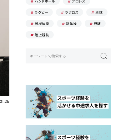
ハンドボール
プロレス
ラグビー
ラクロス
卓球
器械体操
新体操
野球
陸上競技
01.25
！