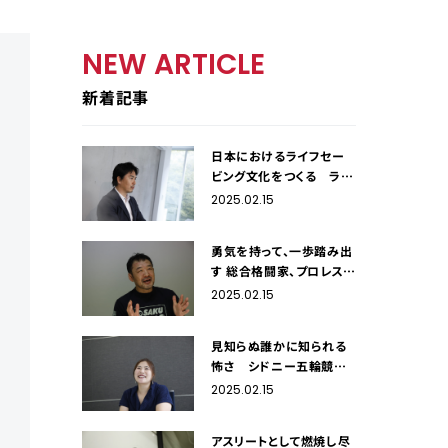
NEW ARTICLE
新着記事
日本におけるライフセー
ビング文化をつくる ライ
フセーバー・飯沼誠司
2025.02.15
勇気を持って、一歩踏み出
す 総合格闘家、プロレスラ
ー・桜庭和志
2025.02.15
見知らぬ誰かに知られる
怖さ シドニー五輪競泳
銀メダリスト・田島寧子
2025.02.15
アスリートとして燃焼し尽