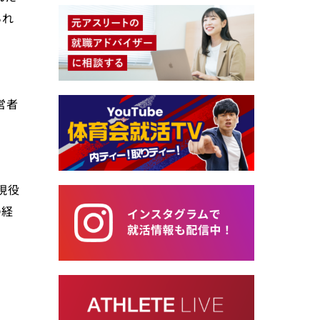
られ
営者
現役
の経