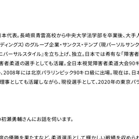
道日本代表。長崎県青雲高校から中央大学法学部を卒業後、大手
ィングス）のグループ企業・サンクス・テンプ（現パーソルサンク
ユニバーサルスタイル』を立ち上げ、独立。日本では希有な「障害
障害者柔道の選手としても活躍。全日本視覚障害者柔道大会90
、2008年には北京パラリンピック90キロ級に出場。現在は、日
事としても活躍しながら、現役選手として、2020年の東京パ
の初瀬勇輔さんにお話を伺います。
度の優勝を果たすなど、柔道選手として輝かしい戦績を収めら