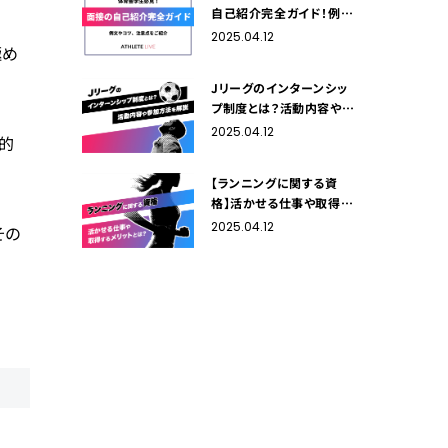
自己紹介完全ガイド！例文
やコツ、注意点をご紹介
2025.04.12
極め
Jリーグのインターンシッ
プ制度とは？活動内容や参
加方法を解説
2025.04.12
的
【ランニングに関する資
格】活かせる仕事や取得す
るメリットをご紹介！
2025.04.12
その