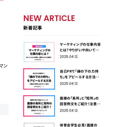
NEW ARTICLE
新着記事
マーケティングの仕事内容
とは？やりがいや向いてい
る人の特徴、必要なスキル
2025.04.12
を解説！
マン
自己PRで「縁の下の力持
ち」をアピールする方法！
注意点や例文もあわせて
2025.04.12
ご紹介
面接の「長所」と「短所」の
回答例文をご紹介！注意点
やコツもチェック
2025.04.12
体育会学生必見！面接の