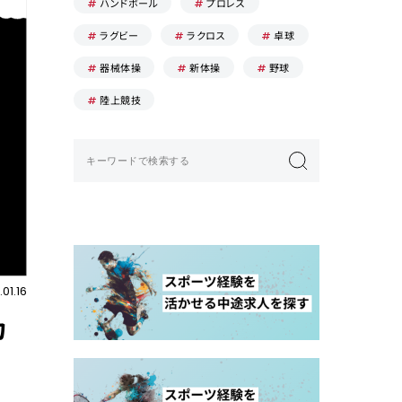
ハンドボール
プロレス
ラグビー
ラクロス
卓球
器械体操
新体操
野球
陸上競技
01.16
カ