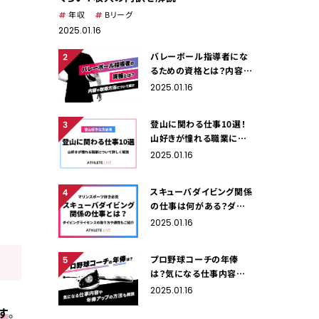
年収
Bリーグ
2025.01.16
バレーボール指導者にな
るための資格とは？内容や
取得方法について紹介
2025.01.16
登山に関わる仕事10選！
山好きが憧れる職業につ
いて詳しく解説
2025.01.16
スキューバダイビング関係
の仕事は何がある？ダイビ
ングライセンスの取り方や
2025.01.16
適性もご紹介
プロ野球コーチの年俸
は？気になる仕事内容や
年俸アップの方法も解説
2025.01.16
す
。