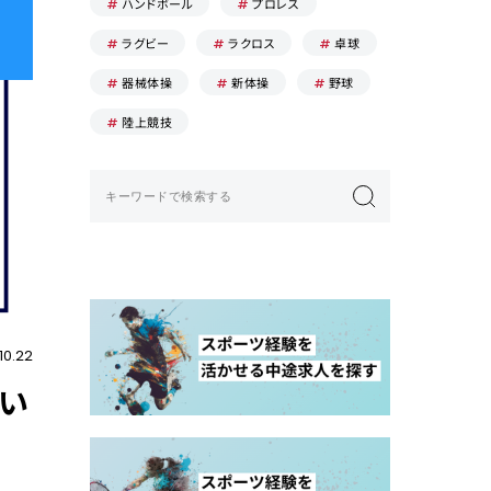
ハンドボール
プロレス
ラグビー
ラクロス
卓球
器械体操
新体操
野球
陸上競技
10.22
い