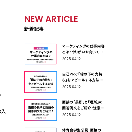
NEW ARTICLE
新着記事
マーケティングの仕事内容
とは？やりがいや向いてい
る人の特徴、必要なスキル
2025.04.12
を解説！
自己PRで「縁の下の力持
ち」をアピールする方法！
注意点や例文もあわせて
2025.04.12
ご紹介
。
面接の「長所」と「短所」の
回答例文をご紹介！注意点
の入
やコツもチェック
2025.04.12
体育会学生必見！面接の