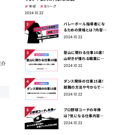
年収
Bリーグ
2024.10.22
バレーボール指導者にな
るための資格とは？内容や
取得方法について紹介
2024.10.22
登山に関わる仕事10選！
山好きが憧れる職業につ
紹介
いて詳しく解説
2024.10.22
ダンス関係の仕事15選！
就職の方法や今からでき
ることを徹底解説
2024.10.22
プロ野球コーチの年俸
は？気になる仕事内容や
年俸アップの方法も解説
2024.10.22