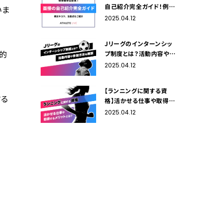
自己紹介完全ガイド！例文
いま
やコツ、注意点をご紹介
2025.04.12
Jリーグのインターンシッ
的
プ制度とは？活動内容や参
加方法を解説
2025.04.12
【ランニングに関する資
する
格】活かせる仕事や取得す
るメリットをご紹介！
2025.04.12