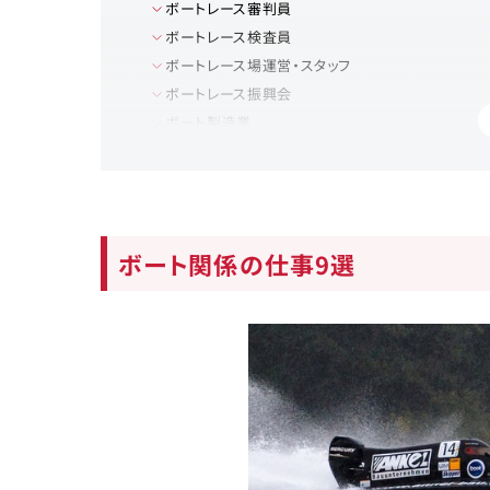
ボートレース審判員
ボートレース検査員
ボートレース場運営・スタッフ
ボートレース振興会
ボート製造業
観光系企業
インストラクター
スポーツメディア関係
ボート関係の仕事をする上で有利になる資格
ボート関係の仕事9選
ボートレーサー
ボートレース審判員
ボートレース検査員
小型船舶免許
ボート関係の仕事に必要な適性は？
ボートに関する専門知識
競技やスポーツの対する情熱
強靭な体力と安定した情緒