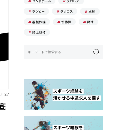
ハンドボール
プロレス
ラグビー
ラクロス
卓球
器械体操
新体操
野球
陸上競技
11.27
底