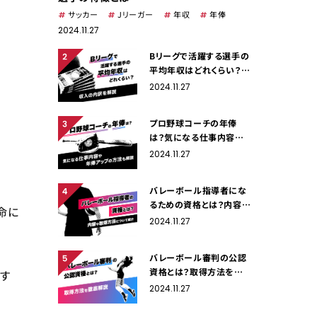
サッカー
Jリーガー
年収
年俸
2024.11.27
Bリーグで活躍する選手の
平均年収はどれくらい？収
入の内訳を解説
2024.11.27
プロ野球コーチの年俸
は？気になる仕事内容や
年俸アップの方法も解説
2024.11.27
バレーボール指導者にな
るための資格とは？内容や
命に
取得方法について紹介
2024.11.27
バレーボール審判の公認
資格とは？取得方法を徹
ルす
底解説
2024.11.27