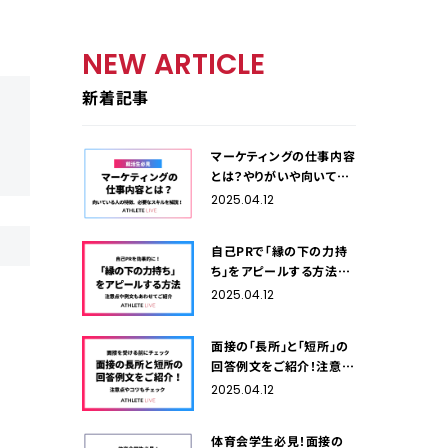
NEW ARTICLE
新着記事
マーケティングの仕事内容
とは？やりがいや向いてい
る人の特徴、必要なスキル
2025.04.12
を解説！
自己PRで「縁の下の力持
ち」をアピールする方法！
注意点や例文もあわせて
2025.04.12
ご紹介
面接の「長所」と「短所」の
回答例文をご紹介！注意点
やコツもチェック
2025.04.12
体育会学生必見！面接の