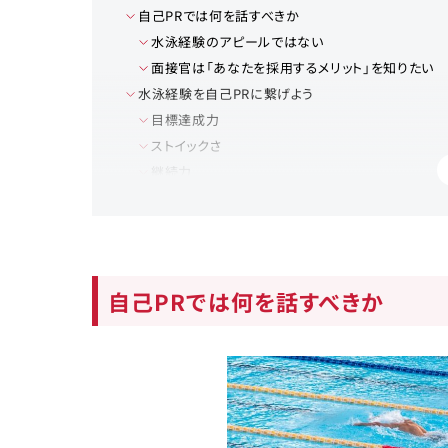
自己PRでは何を話すべきか
水泳経験のアピールではない
面接官は「あなたを採用するメリット」を知りたい
水泳経験を自己PRに繋げよう
目標達成力
ストイックさ
継続力
自己PRの書き方で注意する点
長所の詰め込みすぎはNG
水泳経験以外の自己PRも用意しておくとベスト
自己PRの構成を組み立てよう
自己PRでは何を話すべきか
状況
課題・問題
行動
結果
水泳経験をうまく自己PRで伝えるために
自分の水泳経験を棚卸ししてみる