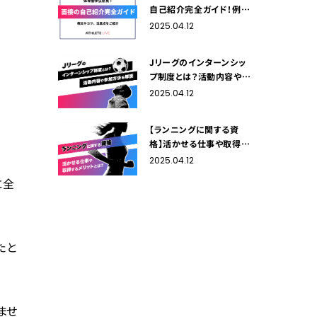
自己紹介完全ガイド！例文
やコツ、注意点をご紹介
2025.04.12
Jリーグのインターンシッ
プ制度とは？活動内容や参
加方法を解説
2025.04.12
【ランニングに関する資
格】活かせる仕事や取得す
るメリットをご紹介！
2025.04.12
に全
たと
ませ