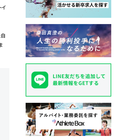
トイ
た自
ま