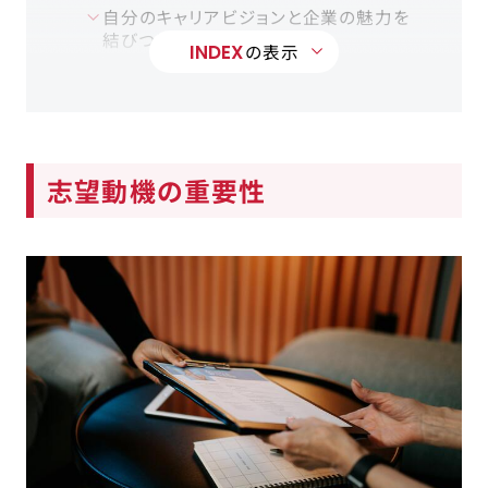
自分のキャリアビジョンと企業の魅力を
結びつける
INDEX
の表示
スキル・実績・経験を盛り込む
ちょうどよい文章量にする
スポーツ経験者の志望動機の例文3選
スポーツで得たチームワークをアピール
志望動機の重要性
する例文
チャレンジ精神と目標達成意欲をアピー
ルする例文
自己管理能力ををアピールする例文
志望動機の構成
（1）志望した理由の結論を述べる
（2）企業への理解度を示す
（3）自分の経験・スキルが企業にどう貢
献できるかを述べる
志望動機を作る時の注意点