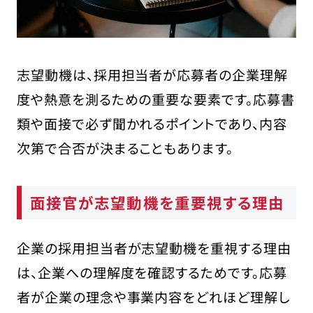
給料・待遇・条件面を志望理由にするの
は避ける
内容に一貫性があるかを確認する
スポーツの実績だけでなく、どう仕事に活
志望動機は、採用担当者が応募者の企業理解
かせるかを述べる
度や熱意を測るための重要な要素です。応募書
スポーツ経験だけに偏りすぎない
類や面接で必ず聞かれるポイントであり、内容
自己アピールだけでなく、企業への理解
も示す
次第で合否が決まることもあります。
「学びたい」「教えてほしい」を強調しない
スポーツ業界の志望動機に関するよくある
質問
面接官が志望動機を重要視する理由
Q.志望する企業がスポーツとは関係ない
企業の場合はどうする？
企業の採用担当者が志望動機を重視する理由
Q.スポーツ経験を他の応募者とどう差別
は、企業への理解度を確認するためです。応募
化するべき？
上手な志望動機を作るなら転職エージェン
者が企業の理念や事業内容をどれほど理解し
トに相談しよう