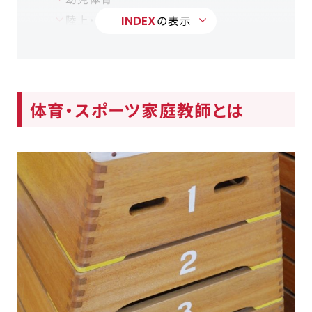
陸上・かけっこ
INDEX
の表示
水泳
球技
自転車の乗り方
その他
体育・スポーツ家庭教師とは
体育・スポーツ家庭教師になる際の基礎知
識
必要な資格
雇用形態
給与
体育・スポーツ家庭教師についてよくある
質問
Q.レッスン受講者の対象年齢は？
Q.レッスンする場所は？
Q.レッスンはマンツーマン？