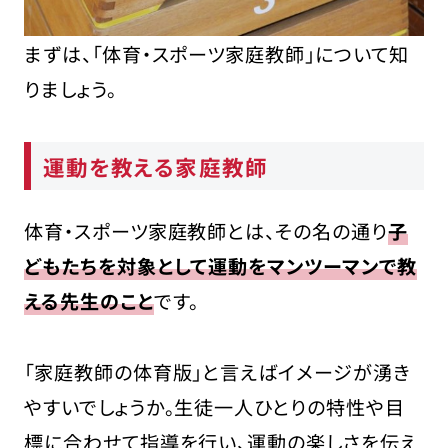
Q.どんな会社がある？
体育・スポーツ家庭教師に向いている人の
まずは、「体育・スポーツ家庭教師」について知
特徴
りましょう。
スポーツが好きな人
子どもが好きな人
​運動を教える家庭教師
体力がある人
体育・スポーツ家庭教に興味がある方はス
ポーツフォースタレント（旧アスリートエー
体育・スポーツ家庭教師とは、その名の通り
子
ジェント）に相談を
どもたちを対象として運動をマンツーマンで教
まとめ
える先生のこと
です。
「家庭教師の体育版」と言えばイメージが湧き
やすいでしょうか。生徒一人ひとりの特性や目
標に合わせて指導を行い、運動の楽しさを伝え