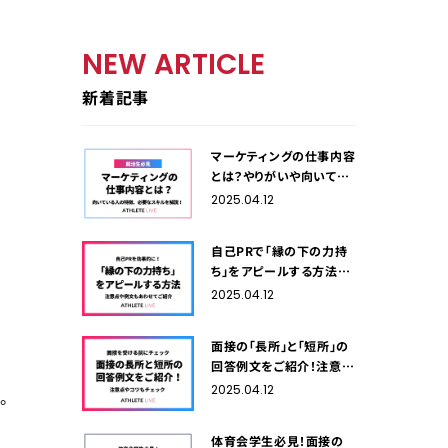
NEW ARTICLE
新着記事
マーケティングの仕事内容
とは？やりがいや向いてい
る人の特徴、必要なスキル
2025.04.12
を解説！
自己PRで「縁の下の力持
ち」をアピールする方法！
注意点や例文もあわせて
2025.04.12
ご紹介
面接の「長所」と「短所」の
回答例文をご紹介！注意点
やコツもチェック
2025.04.12
。
体育会学生必見！面接の