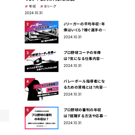
年収
Bリーグ
2024.10.31
Jリーガーの平均年収・年
俸はいくら？稼ぐ選手の特
徴とは
2024.10.31
プロ野球コーチの年俸
は？気になる仕事内容や
年俸アップの方法も解説
2024.10.31
バレーボール指導者にな
るための資格とは？内容や
取得方法について紹介
2024.10.31
プロ野球の審判の年収
は？就職する方法や応募条
件、注意点もご紹介
2024.10.31