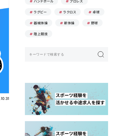
ハンドボール
プロレス
ラグビー
ラクロス
卓球
器械体操
新体操
野球
陸上競技
10.31