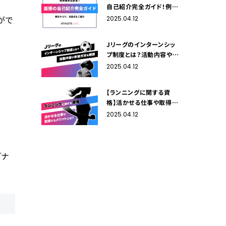
自己紹介完全ガイド！例文
やコツ、注意点をご紹介
がで
2025.04.12
Jリーグのインターンシッ
プ制度とは？活動内容や参
加方法を解説
2025.04.12
【ランニングに関する資
格】活かせる仕事や取得す
るメリットをご紹介！
2025.04.12
グナ