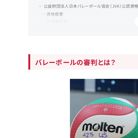
公益財団法人日本バレーボール協会（JVA）公認資
資格概要
名誉審判員
レフェリーインストラクター
A級審判員
A級候補審判員
B級審判員（任期：4年）
バレーボールの審判とは？
C級審判員（任期：4年）
都道府県協会公認審判員
資格概要
国際バレーボール連盟公認国際審判員資格
資格概要
アジアバレーボール連盟(AVC)公認審判員
資格概要
講習会や研修会に参加しよう
審判に似た「判定員」とは？
審判の資格を取得するメリット