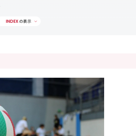
格
INDEX
の表示