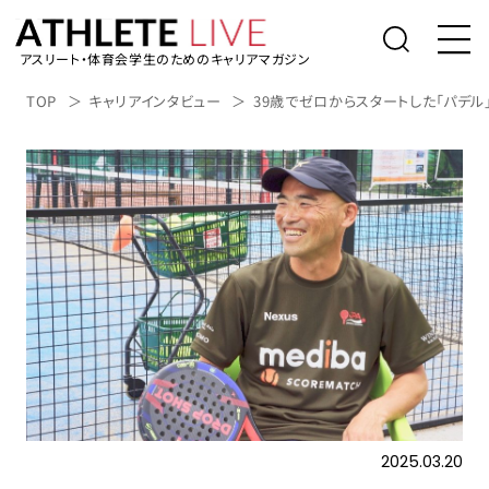
アスリート・体育会学生のためのキャリアマガジン
トップ
TOP
キャリアインタビュー
39歳でゼロからスタートした「パデル
体育会学生の就活
社会人アスリートの転職
桑田真澄の「人生の勝利投手になるため
に」
アスリートライブについて
アスリートのキャリアインタビュー
表彰台の降り方。
2025.03.20
アルバイト/業務委託を探す