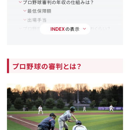
プロ野球審判の年収の仕組みは？
最低保障額
出場手当
プロ野球の審判の平均年収はどれくらい？
INDEX
の表示
平均年収
年収が高い審判の特徴
海外との比較
アマチュア野球審判の年収は？
プロ野球の審判とは？
プロ野球の審判になるには？
プロ野球の審判になる流れ
プロ野球の審判になるために必要な資
格
どんな人がプロ野球の審判に向いている？
細やかなルールを理解できる
冷静な判断ができる