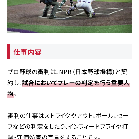
動体視力が高い
競技に対する情熱がある
就活の注意点・ポイント
アマチュア野球の審判経験者や元プロ野
球選手は有利
採用試験対策をしっかりと行う
仕事内容
審判以外の野球関連の仕事にも視野を
広げよう
プロ野球の審判は、NPB（日本野球機構）と契
まとめ
約し、
試合においてプレーの判定を行う重要人
物
。
審判の仕事はストライクやアウト、ボール、セー
フなどの判定をしたり、インフィードフライや打
撃・守備妨害の宣言をすることです。