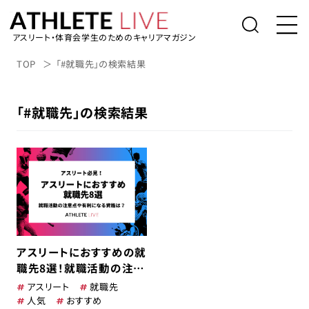
アスリート・体育会学生のためのキャリアマガジン
トップ
TOP
「#就職先」の検索結果
体育会学生の就活
「#就職先」の検索結果
社会人アスリートの転職
桑田真澄の「人生の勝利投手になるため
に」
アスリートライブについて
アスリートのキャリアインタビュー
アスリートにおすすめの就
表彰台の降り方。
職先8選！就職活動の注意
点や有利になる資格は？
アスリート
就職先
アルバイト/業務委託を探す
人気
おすすめ