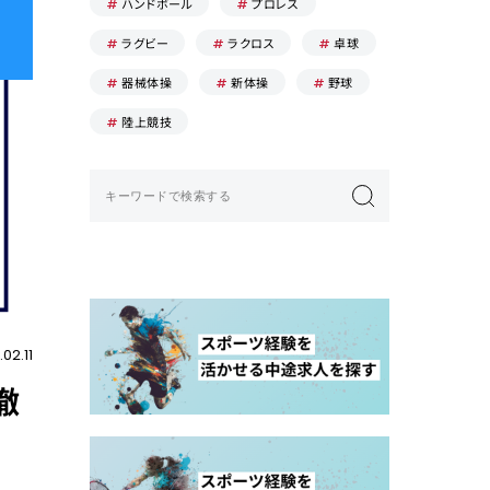
ハンドボール
プロレス
ラグビー
ラクロス
卓球
器械体操
新体操
野球
陸上競技
02.11
徹