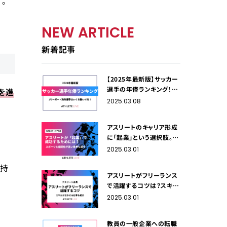
。
NEW ARTICLE
新着記事
【2025年最新版】サッカー
選手の年俸ランキング！J
を進
リーガー・海外選手はいく
2025.03.08
ら稼いでる？
アスリートのキャリア形成
に「起業」という選択肢。ビ
ジネスで成功するために
2025.03.01
必要なことは？
を持
アスリートがフリーランス
で活躍するコツは？スキル
が活かせる仕事も紹介
2025.03.01
教員の一般企業への転職