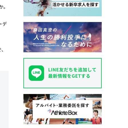
か。
・デ
、