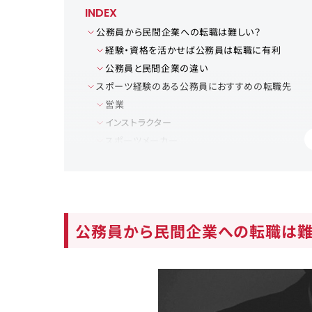
INDEX
公務員から民間企業への転職は難しい？
経験・資格を活かせば公務員は転職に有利
公務員と民間企業の違い
スポーツ経験のある公務員におすすめの転職先
営業
インストラクター
スポーツメーカー
スポーツ栄養士
スポーツジャーナリスト
福祉・介護
公務員から転職するメリット・デメリット
公務員から民間企業への転職は難
公務員から転職するメリット
公務員から転職するデメリット
公務員から転職するときの面接対策
自分の経験・スキルの棚多しを行う
転職したい理由を明確にする