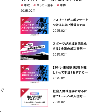
でる？
年収
サッカー選手
年棒
2025.02.11
アスリートがスポンサーを
つけるには？獲得までのス
テップを解説
2025.02.11
スポーツが地域を活性化
する？全国の成功事例を
紹介
2025.02.11
【20代・未経験】転職が難
しいって本当？おすすめの
職種を紹介
2025.02.11
由で
社会人野球選手になるに
は？チームへの入団方法や
プロとの違いを解説
2025.02.11