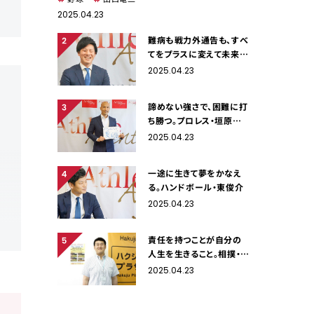
2025.04.23
難病も戦力外通告も、すべ
てをプラスに変えて未来の
糧に。野球・柴田章吾
2025.04.23
諦めない強さで、困難に打
ち勝つ。プロレス・垣原賢
人
2025.04.23
一途に生きて夢をかなえ
る。ハンドボール・東俊介
2025.04.23
責任を持つことが自分の
人生を生きること。相撲・李
大源
2025.04.23