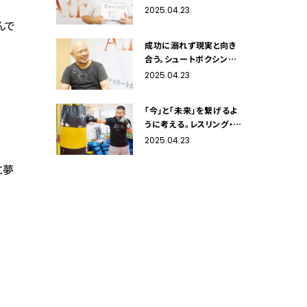
2025.04.23
んで
成功に溺れず現実と向き
合う。シュートボクシング・
金井健治
2025.04.23
「今」と「未来」を繋げるよ
うに考える。レスリング・永
田克彦
2025.04.23
に夢