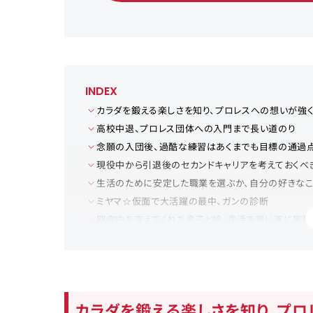
INDEX
カラダを鍛える楽しさを知り、プロレスへの想いが強
高校中退、プロレス団体への入門まで長い道のり
念願の入団後、過酷な練習はあくまでも目標の通過
現役中から引退後のセカンドキャリアを考えておくべ
生活のために安定した職業を選ぶか、自分の好きな
ミヤマ☆仮面で大活躍の最中、ガンの診断
闘病中を支えてくれた息子と娘、復活を誓い遂に実現
諦めない心、スランプでも病気でも挫けず立ち上がり
取材後記
カラダを鍛える楽しさを知り、プ