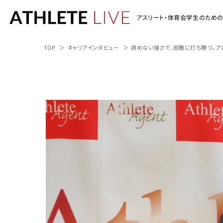
アスリート・体育会学生のため
TOP
キャリアインタビュー
諦めない強さで、困難に打ち勝つ。プ