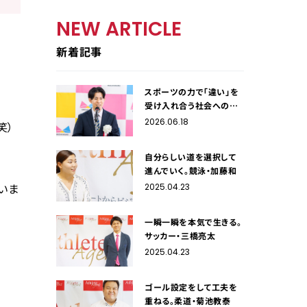
NEW ARTICLE
新着記事
スポーツの力で「違い」を
受け入れ合う社会への架
け橋に。サッカー・小川雄
2026.06.18
笑）
生
自分らしい道を選択して
進んでいく。競泳・加藤和
いま
2025.04.23
一瞬一瞬を本気で生きる。
サッカー・三橋亮太
2025.04.23
ゴール設定をして工夫を
重ねる。柔道・菊池教泰