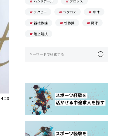
ハンドボール
プロレス
ラグビー
ラクロス
卓球
器械体操
新体操
野球
陸上競技
04.23