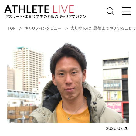
アスリート・体育会学生のためのキャリアマガジン
トップ
TOP
キャリアインタビュー
大切なのは、最後までやり切ること。
体育会学生の就活
社会人アスリートの転職
桑田真澄の「人生の勝利投手になるため
に」
アスリートライブについて
アスリートのキャリアインタビュー
表彰台の降り方。
2025.02.20
アルバイト/業務委託を探す