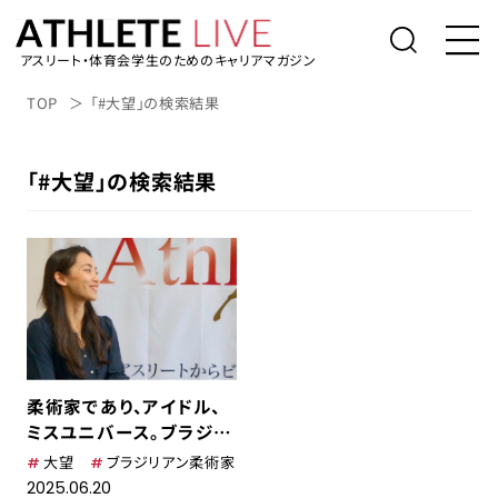
アスリート・体育会学生のためのキャリアマガジン
トップ
TOP
「#大望」の検索結果
体育会学生の就活
「#大望」の検索結果
社会人アスリートの転職
桑田真澄の「人生の勝利投手になるため
に」
アスリートライブについて
アスリートのキャリアインタビュー
柔術家であり、アイドル、
表彰台の降り方。
ミスユニバース。ブラジリ
アン柔術を広めたい一心
大望
ブラジリアン柔術家
で。大望
アルバイト/業務委託を探す
2025.06.20