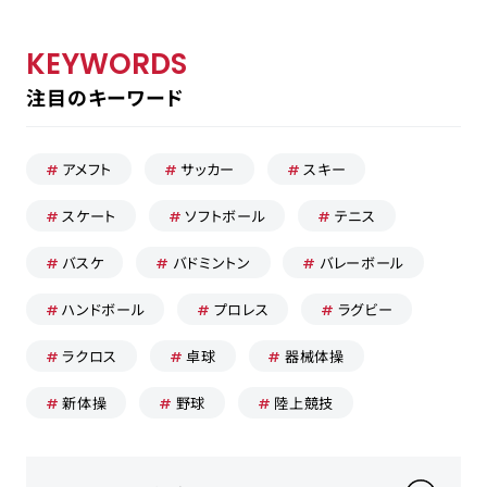
KEYWORDS
注目のキーワード
採用担当の方はこちら
お問い合わせ
アメフト
サッカー
スキー
運営会社
スケート
ソフトボール
テニス
プライバシーポリシー
バスケ
バドミントン
バレーボール
ハンドボール
プロレス
ラグビー
ラクロス
卓球
器械体操
新体操
野球
陸上競技