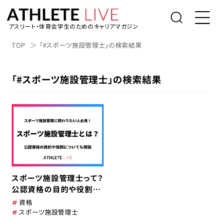
アスリート・体育会学生のためのキャリアマガジン
トップ
TOP
「#スポーツ施設管理士」の検索結果
体育会学生の就活
「#スポーツ施設管理士」の検索結果
社会人アスリートの転職
桑田真澄の「人生の勝利投手になるため
に」
アスリートライブについて
アスリートのキャリアインタビュー
スポーツ施設管理士って？
表彰台の降り方。
公認資格の目的や役割に
ついても解説
資格
アルバイト/業務委託を探す
スポーツ施設管理士