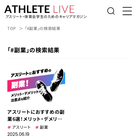
アスリート・体育会学生のためのキャリアマガジン
トップ
TOP
「#副業」の検索結果
体育会学生の就活
「#副業」の検索結果
社会人アスリートの転職
桑田真澄の「人生の勝利投手になるため
に」
アスリートライブについて
アスリートのキャリアインタビュー
アスリートにおすすめの副
表彰台の降り方。
業6選！メリット・デメリッ
トや注意点を紹介
アスリート
副業
アルバイト/業務委託を探す
2025.06.19