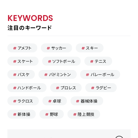
KEYWORDS
注目のキーワード
採用担当の方はこちら
お問い合わせ
アメフト
サッカー
スキー
運営会社
スケート
ソフトボール
テニス
プライバシーポリシー
バスケ
バドミントン
バレーボール
ハンドボール
プロレス
ラグビー
ラクロス
卓球
器械体操
新体操
野球
陸上競技