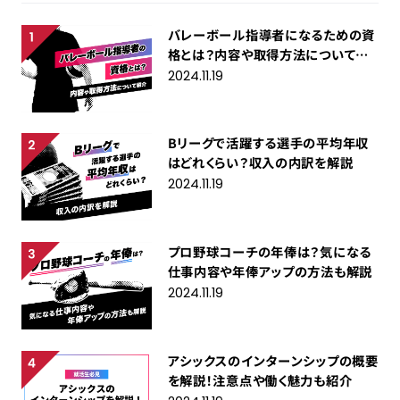
バレーボール指導者になるための資
格とは？内容や取得方法について紹
介
2024.11.19
Bリーグで活躍する選手の平均年収
はどれくらい？収入の内訳を解説
2024.11.19
プロ野球コーチの年俸は？気になる
仕事内容や年俸アップの方法も解説
2024.11.19
アシックスのインターンシップの概要
を解説！注意点や働く魅力も紹介