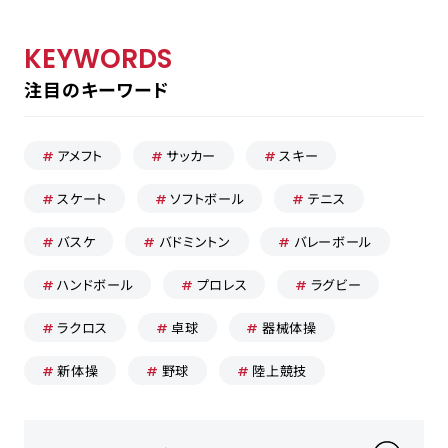
KEYWORDS
注目のキーワード
採用担当の方はこちら
お問い合わせ
アメフト
サッカー
スキー
運営会社
スケート
ソフトボール
テニス
プライバシーポリシー
バスケ
バドミントン
バレーボール
ハンドボール
プロレス
ラグビー
ラクロス
卓球
器械体操
新体操
野球
陸上競技