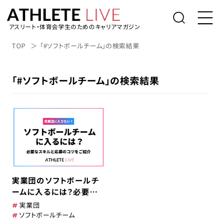
アスリート・体育会学生のためのキャリアマガジン
トップ
TOP
「#ソフトボールチーム」の検索結果
体育会学生の就活
「#ソフトボールチーム」の検索結果
社会人アスリートの転職
桑田真澄の「人生の勝利投手になるため
に」
アスリートライブについて
アスリートのキャリアインタビュー
実業団のソフトボールチ
表彰台の降り方。
ームに入るには？必要な
スキルと応募のコツをご
実業団
紹介
アルバイト/業務委託を探す
ソフトボールチーム