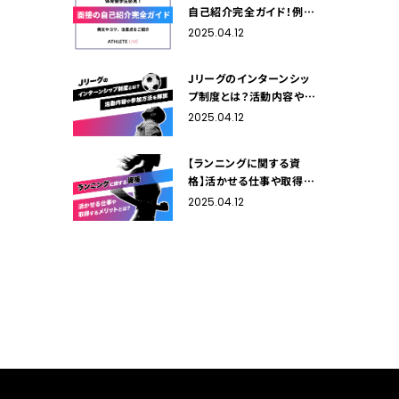
自己紹介完全ガイド！例文
やコツ、注意点をご紹介
2025.04.12
Jリーグのインターンシッ
プ制度とは？活動内容や参
加方法を解説
2025.04.12
【ランニングに関する資
格】活かせる仕事や取得す
るメリットをご紹介！
2025.04.12