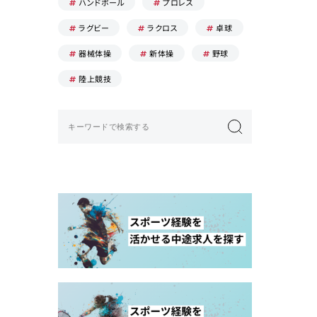
ハンドボール
プロレス
ラグビー
ラクロス
卓球
器械体操
新体操
野球
陸上競技