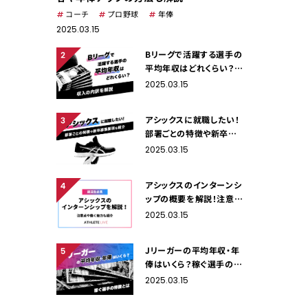
コーチ
プロ野球
年俸
2025.03.15
Bリーグで活躍する選手の
平均年収はどれくらい？収
入の内訳を解説
2025.03.15
アシックスに就職したい！
部署ごとの特徴や新卒募
集要項を紹介
2025.03.15
アシックスのインターンシ
ップの概要を解説！注意点
や働く魅力も紹介
2025.03.15
Jリーガーの平均年収・年
俸はいくら？稼ぐ選手の特
徴とは
2025.03.15