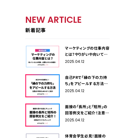
NEW ARTICLE
新着記事
マーケティングの仕事内容
とは？やりがいや向いてい
る人の特徴、必要なスキル
2025.04.12
を解説！
自己PRで「縁の下の力持
ち」をアピールする方法！
注意点や例文もあわせて
2025.04.12
ご紹介
面接の「長所」と「短所」の
回答例文をご紹介！注意点
やコツもチェック
2025.04.12
体育会学生必見！面接の