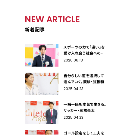
NEW ARTICLE
新着記事
スポーツの力で「違い」を
受け入れ合う社会への架
け橋に。サッカー・小川雄
2026.06.18
生
自分らしい道を選択して
進んでいく。競泳・加藤和
2025.04.23
一瞬一瞬を本気で生きる。
サッカー・三橋亮太
2025.04.23
ゴール設定をして工夫を