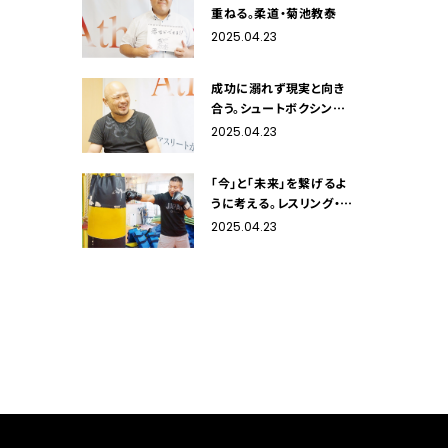
重ねる。柔道・菊池教泰
2025.04.23
成功に溺れず現実と向き
合う。シュートボクシング・
金井健治
2025.04.23
「今」と「未来」を繋げるよ
うに考える。レスリング・永
田克彦
2025.04.23