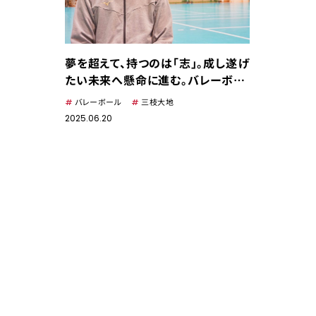
夢を超えて、持つのは「志」。成し遂げ
たい未来へ懸命に進む。バレーボー
ル・三枝大地
バレーボール
三枝大地
2025.06.20