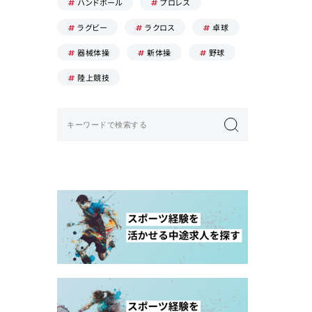
ハンドボール
プロレス
ラグビー
ラクロス
卓球
器械体操
新体操
野球
陸上競技