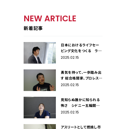
NEW ARTICLE
新着記事
日本におけるライフセー
ビング文化をつくる ライ
フセーバー・飯沼誠司
2025.02.15
勇気を持って、一歩踏み出
す 総合格闘家、プロレスラ
ー・桜庭和志
2025.02.15
見知らぬ誰かに知られる
怖さ シドニー五輪競泳
銀メダリスト・田島寧子
2025.02.15
アスリートとして燃焼し尽