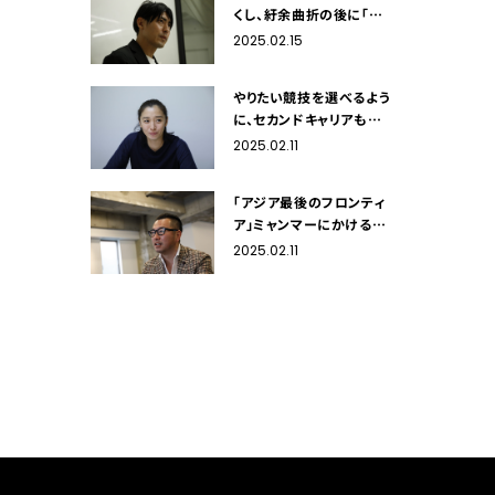
くし、紆余曲折の後に「ス
プリントコーチ」に辿り着
2025.02.15
いた元陸上競技選手・秋本
真吾
やりたい競技を選べるよう
に、セカンドキャリアも自
由に選べる社会を。競泳オ
2025.02.11
リンピアン・伊藤華英
「アジア最後のフロンティ
ア」ミャンマーにかける岡
本篤志のセカンドキャリア
2025.02.11