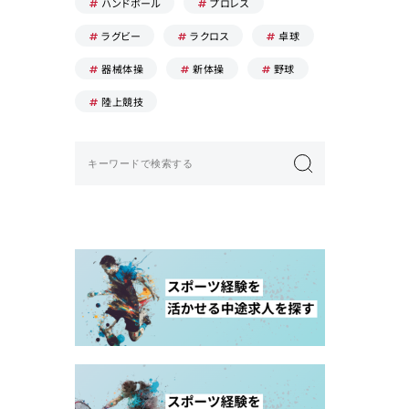
ハンドボール
プロレス
ラグビー
ラクロス
卓球
器械体操
新体操
野球
陸上競技