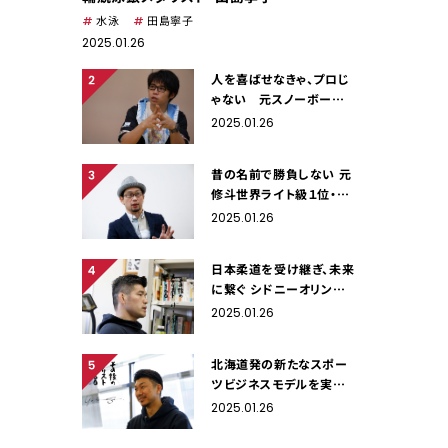
水泳
田島寧子
2025.01.26
人を喜ばせなきゃ、プロじ
ゃない 元スノーボード
ハーフパイプ日本代表・成
2025.01.26
田童夢
昔の名前で勝負しない 元
修斗世界ライト級１位・戸
井田カツヤ
2025.01.26
日本柔道を受け継ぎ、未来
に繋ぐ シドニーオリンピッ
ク・柔道金メダリスト・井上
2025.01.26
康生
北海道発の新たなスポー
ツビジネスモデルを実現
する 元プロサッカー選
2025.01.26
手 曽田雄志